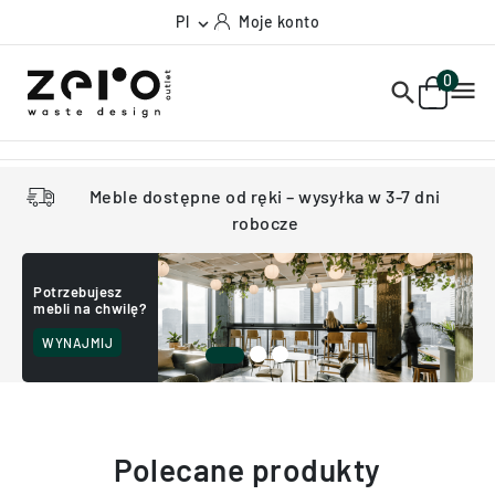
Pl
Moje konto

0


Meble dostępne od ręki – wysyłka w 3-7 dni
robocze
Przetapiceruj,
przemaluj!
SPRAWDŹ
Polecane produkty